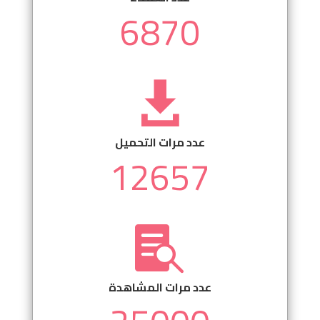
6870

عدد مرات التحميل
12657

عدد مرات المشاهدة