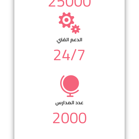
25000

الدعم الفني
24/7

عدد المدارس
2000